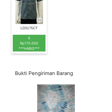
LD3175CT
S
Rp170.000
***HABIS***
Bukti Pengiriman Barang