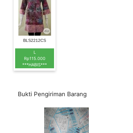
BLS2212CS
L
Rp115.000
***HABIS***
Bukti Pengiriman Barang