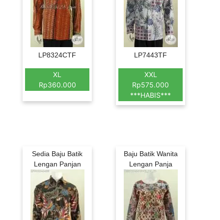
LP8324CTF
LP7443TF
XL
XXL
Rp360.000
Rp575.000
***HABIS***
Sedia Baju Batik
Baju Batik Wanita
Lengan Panjan
Lengan Panja