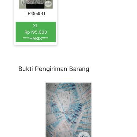
LP4959BT
XL
Rp195.000
***HABIS***
Bukti Pengiriman Barang