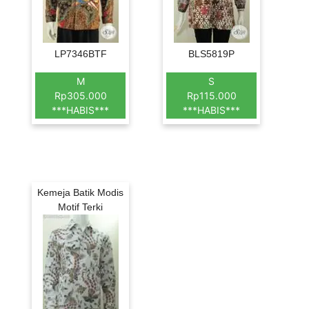
LP7346BTF
BLS5819P
M
S
Rp305.000
Rp115.000
***HABIS***
***HABIS***
Kemeja Batik Modis
Motif Terki