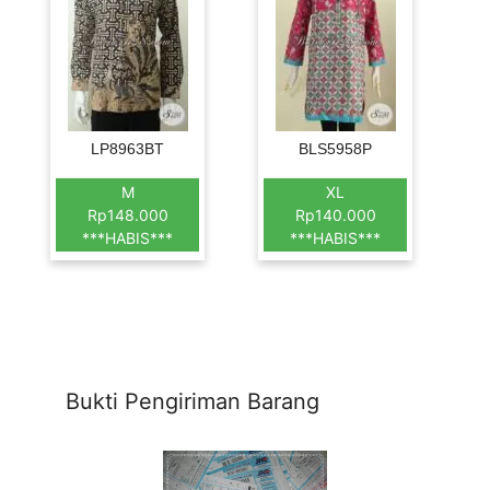
LP8963BT
BLS5958P
M
XL
Rp148.000
Rp140.000
***HABIS***
***HABIS***
Bukti Pengiriman Barang