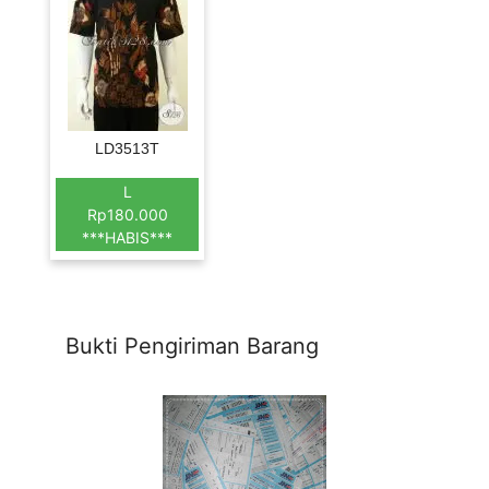
LD3513T
L
Rp180.000
***HABIS***
Bukti Pengiriman Barang