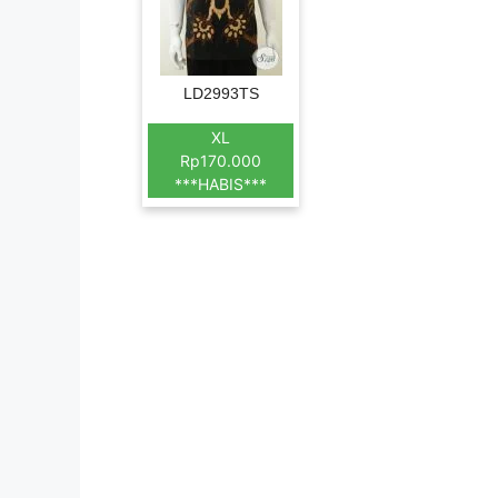
LD2993TS
XL
Rp170.000
***HABIS***