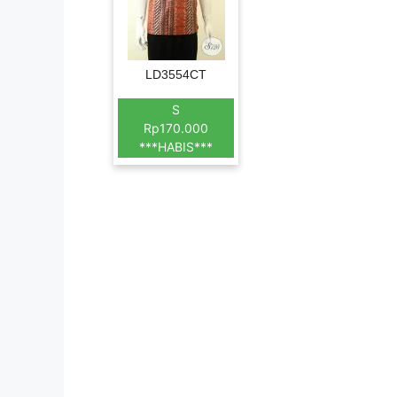
LD3554CT
S
Rp170.000
***HABIS***