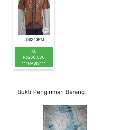
LD6240PM
XL
Rp260.000
***HABIS***
Bukti Pengiriman Barang