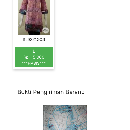
BLS2213CS
L
Rp115.000
***HABIS***
Bukti Pengiriman Barang