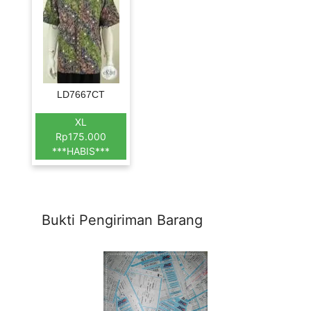
LD7667CT
XL
Rp175.000
***HABIS***
Bukti Pengiriman Barang