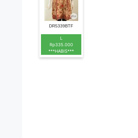
DR5339BTF
L
Rp335.000
***HABIS***