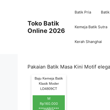
Skip
to
Batik Pria
Batik
content
Toko Batik
Kemeja Batik Sutra
Online 2026
Kerah Shanghai
Pakaian Batik Masa Kini Motif eleg
Baju Kemeja Batik
Klasik Moder
LD4809CT
M
Rp160.000
***HABIS***