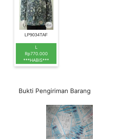
LP9034TAF
L
Rp770.000
***HABIS***
Bukti Pengiriman Barang