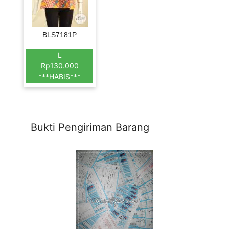
BLS7181P
L
Rp130.000
***HABIS***
Bukti Pengiriman Barang