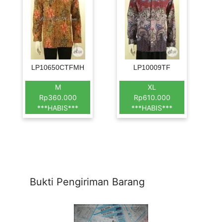
LP10650CTFMH
LP10009TF
M
XL
Rp360.000
Rp610.000
***HABIS***
***HABIS***
Bukti Pengiriman Barang