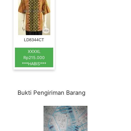
LD8344CT
XXXXL
Rp215.000
***HABIS***
Bukti Pengiriman Barang