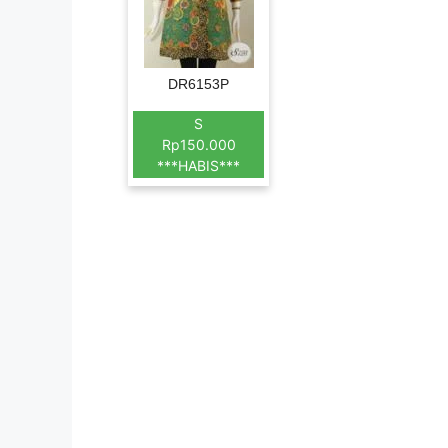
DR6153P
S
Rp150.000
***HABIS***