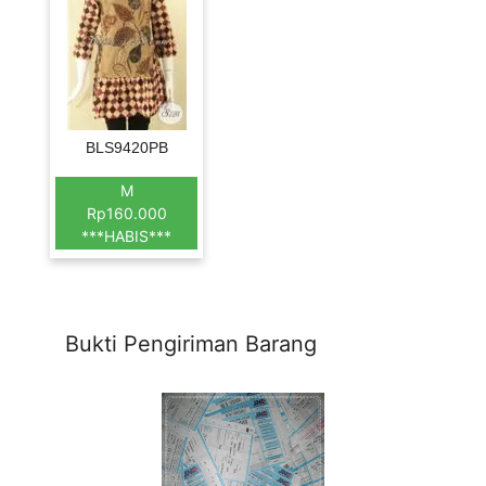
BLS9420PB
M
Rp160.000
***HABIS***
Bukti Pengiriman Barang