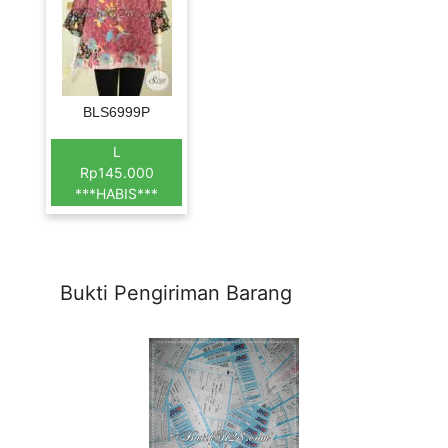
BLS6999P
L
Rp145.000
***HABIS***
Bukti Pengiriman Barang