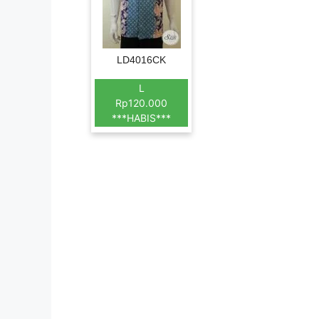
LD4016CK
L
Rp120.000
***HABIS***