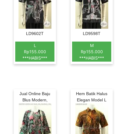
LD9602T
LD9598T
L
M
Rp155.000
Rp155.000
***HABIS***
***HABIS***
Jual Online Baju
Hem Batik Halus
Blus Modern,
Elegan Model L