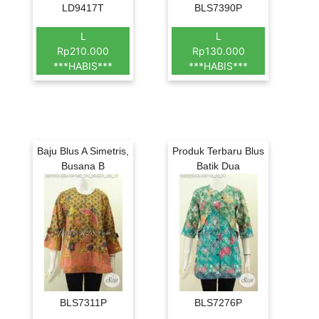
LD9417T
BLS7390P
L
L
Rp210.000
Rp130.000
***HABIS***
***HABIS***
Baju Blus A Simetris,
Produk Terbaru Blus
Busana B
Batik Dua
BLS7311P
BLS7276P