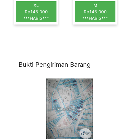
XL
M
Rp145.000
Rp145.000
***HABIS***
***HABIS***
Bukti Pengiriman Barang