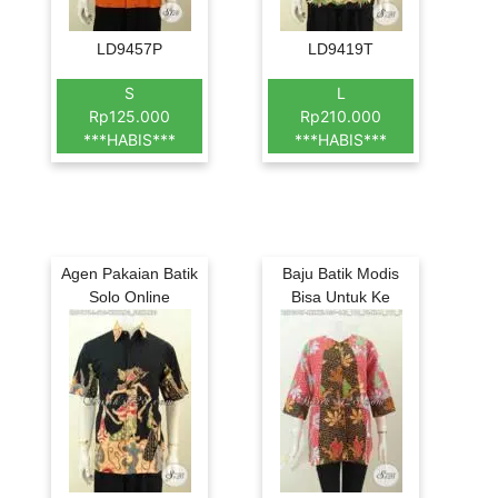
LD9457P
LD9419T
S
L
Rp125.000
Rp210.000
***HABIS***
***HABIS***
Agen Pakaian Batik
Baju Batik Modis
Solo Online
Bisa Untuk Ke