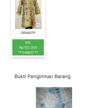
DR6607P
XXL
Rp150.000
***HABIS***
Bukti Pengiriman Barang