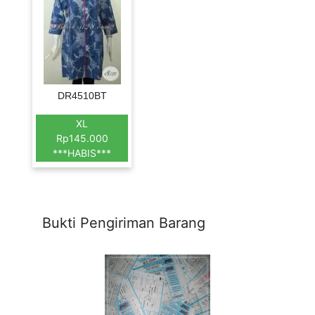
DR4510BT
XL
Rp145.000
***HABIS***
Bukti Pengiriman Barang