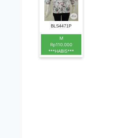
BLS4471P
M
Rp110.000
***HABIS***