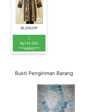
BLS3523P
L
Rp135.000
***HABIS***
Bukti Pengiriman Barang