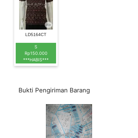
LD5164CT
S
Rp150.000
***HABIS***
Bukti Pengiriman Barang