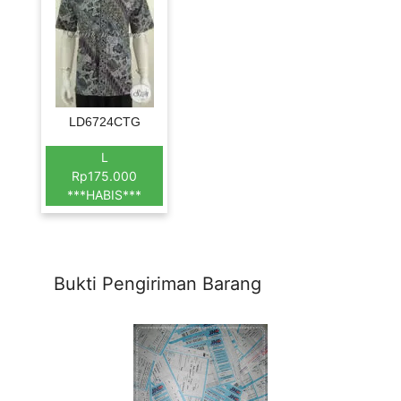
LD6724CTG
L
Rp175.000
***HABIS***
Bukti Pengiriman Barang