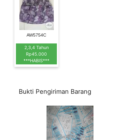
AW5754C
2,3,4 Tahun
Rp45.000
***HABIS***
Bukti Pengiriman Barang