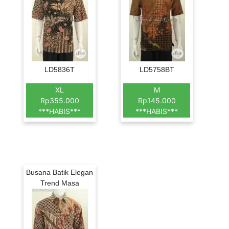
LD5836T
LD5758BT
XL
M
Rp355.000
Rp145.000
***HABIS***
***HABIS***
Busana Batik Elegan
Trend Masa