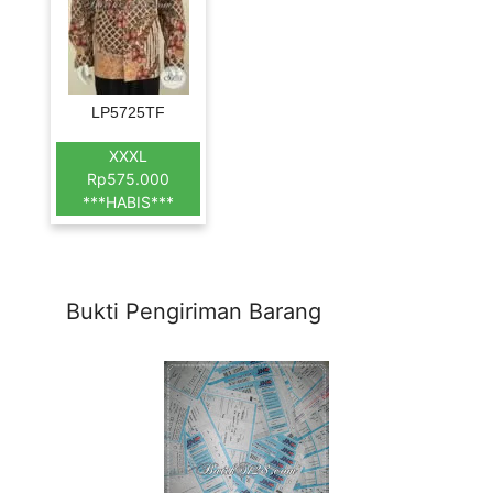
LP5725TF
XXXL
Rp575.000
***HABIS***
Bukti Pengiriman Barang