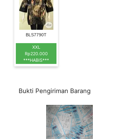
BLS7790T
XXL
Rp220.000
***HABIS***
Bukti Pengiriman Barang