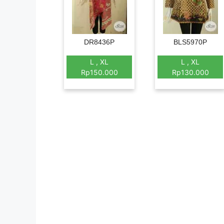
DR8436P
BLS5970P
L , XL
L , XL
Rp150.000
Rp130.000