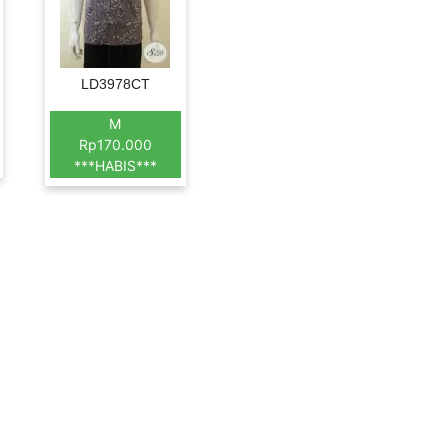
LD3978CT
M
Rp170.000
***HABIS***