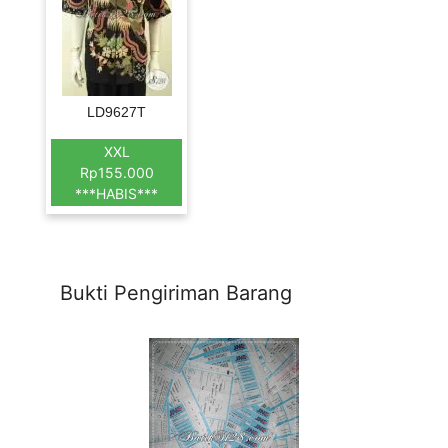
LD9627T
XXL
Rp155.000
***HABIS***
Bukti Pengiriman Barang