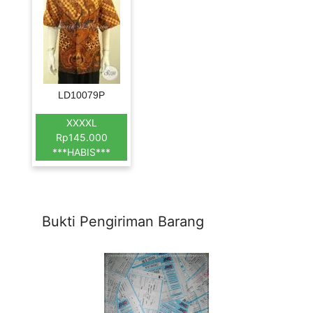
LD10079P
XXXXL
Rp145.000
***HABIS***
Bukti Pengiriman Barang