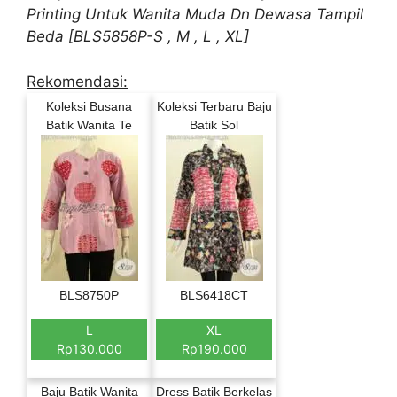
Printing Untuk Wanita Muda Dn Dewasa Tampil
Beda [BLS5858P-S , M , L , XL]
Rekomendasi:
Koleksi Busana
Koleksi Terbaru Baju
Batik Wanita Te
Batik Sol
BLS8750P
BLS6418CT
L
XL
Rp130.000
Rp190.000
Baju Batik Wanita
Dress Batik Berkelas