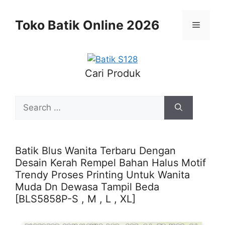
Skip
to
Toko Batik Online 2026
Menu
content
Cari Produk
Search
for:
Batik Blus Wanita Terbaru Dengan
Desain Kerah Rempel Bahan Halus Motif
Trendy Proses Printing Untuk Wanita
Muda Dn Dewasa Tampil Beda
[BLS5858P-S , M , L , XL]