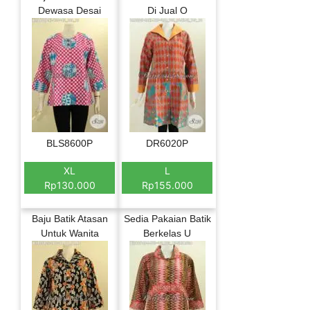
Dewasa Desai
Di Jual O
BLS8600P
DR6020P
XL
L
Rp130.000
Rp155.000
Baju Batik Atasan
Sedia Pakaian Batik
Untuk Wanita
Berkelas U