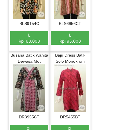
BLS9154C
BLS6956CT
L
L
Rp160.000
Rp195.000
Busana Batik Wanita
Baju Dress Batik
Dewasa Mot
Solo Monokrom
DR3955CT
DR5455BT
XL
XL