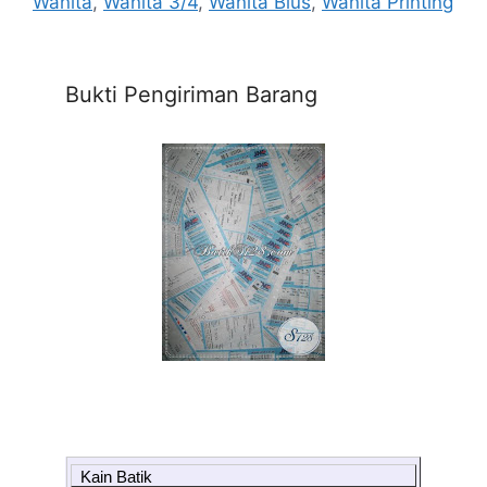
Wanita
,
Wanita 3/4
,
Wanita Blus
,
Wanita Printing
Bukti Pengiriman Barang
Kain Batik