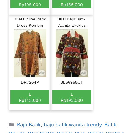
Rp195.000
Rp155.000
Jual Online Batik
Jual Baju Batik
Dress Kombin
Wanita Eksklus
DR7264P
BLS6955CT
L
L
Rp145.000
Rp195.000
Categories
Baju Batik
,
baju batik wanita trendy
,
Batik