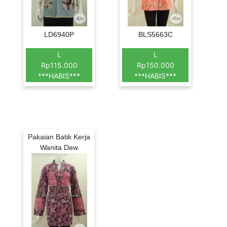
LD6940P
BLS5663C
L
L
Rp115.000
Rp150.000
***HABIS***
***HABIS***
Pakaian Batik Kerja
Wanita Dew