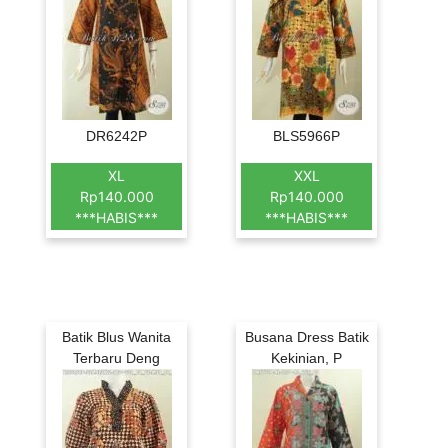
DR6242P
BLS5966P
XL
XXL
Rp140.000
Rp140.000
***HABIS***
***HABIS***
Batik Blus Wanita
Busana Dress Batik
Terbaru Deng
Kekinian, P