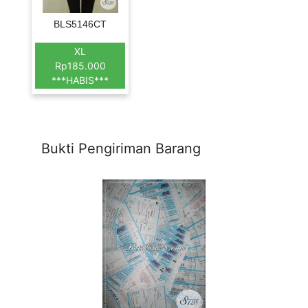
BLS5146CT
XL
Rp185.000
***HABIS***
Bukti Pengiriman Barang