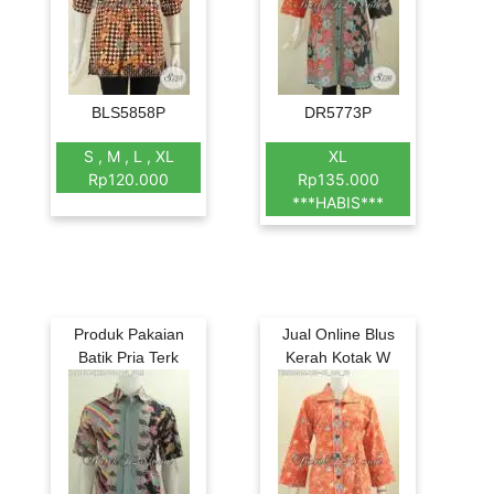
BLS5858P
DR5773P
S , M , L , XL
XL
Rp120.000
Rp135.000
***HABIS***
Produk Pakaian
Jual Online Blus
Batik Pria Terk
Kerah Kotak W