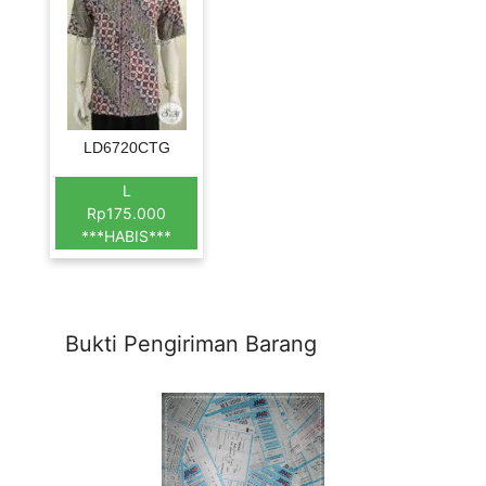
LD6720CTG
L
Rp175.000
***HABIS***
Bukti Pengiriman Barang