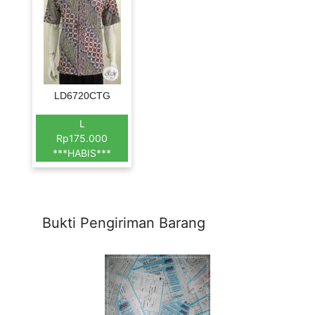
LD6720CTG
L
Rp175.000
***HABIS***
Bukti Pengiriman Barang