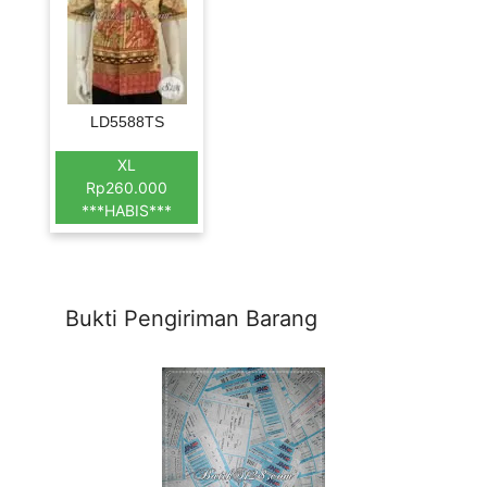
LD5588TS
XL
Rp260.000
***HABIS***
Bukti Pengiriman Barang