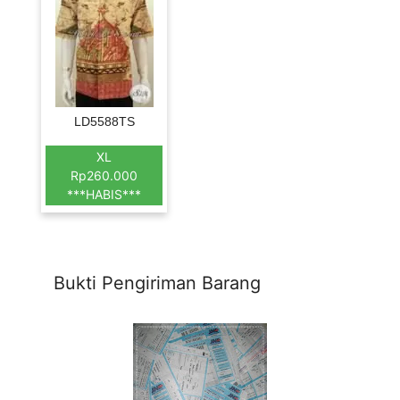
LD5588TS
XL
Rp260.000
***HABIS***
Bukti Pengiriman Barang