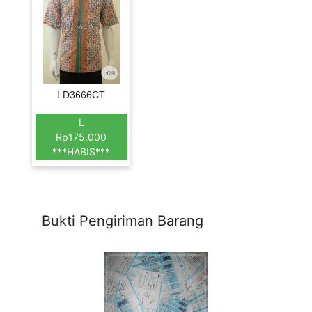
LD3666CT
L
Rp175.000
***HABIS***
Bukti Pengiriman Barang