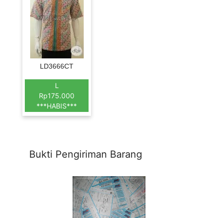
LD3666CT
L
Rp175.000
***HABIS***
Bukti Pengiriman Barang