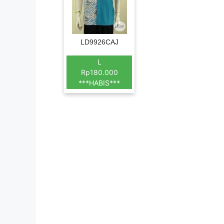
LD9926CAJ
L
Rp180.000
***HABIS***